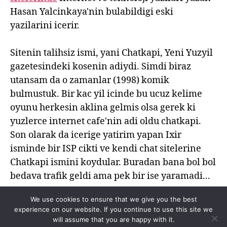
Hasan Yalcinkaya'nin bulabildigi eski
yazilarini icerir.
Sitenin talihsiz ismi, yani Chatkapi, Yeni Yuzyil
gazetesindeki kosenin adiydi. Simdi biraz
utansam da o zamanlar (1998) komik
bulmustuk. Bir kac yil icinde bu ucuz kelime
oyunu herkesin aklina gelmis olsa gerek ki
yuzlerce internet cafe'nin adi oldu chatkapi.
Son olarak da icerige yatirim yapan Ixir
isminde bir ISP cikti ve kendi chat sitelerine
Chatkapi ismini koydular. Buradan bana bol bol
bedava trafik geldi ama pek bir ise yaramadi...
We use cookies to ensure that we give you the best
experience on our website. If you continue to use this site we
will assume that you are happy with it.