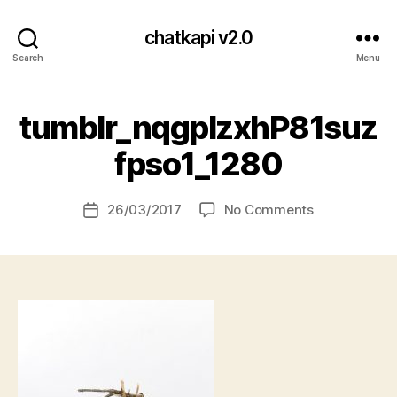
chatkapi v2.0
Search
Menu
tumblr_nqgplzxhP81suz
B
fpso1_1280
y
H
a
Post
on
26/03/2017
No Comments
Post
s
author
tumblr_nqgpl
date
a
n