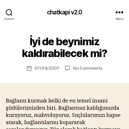
chatkapi v2.0
Search
Menu
İyi de beynimiz
Categories
B
L
B
O
kaldırabilecek mi?
y
G
H
V
A
a
Post
on
07/04/2007
No Comments
Post
T
s
author
İyi
A
date
a
N
de
n
beynimiz
kaldırabilece
mi?
Bağlantı kurmak belki de en temel insani
güdülerimizden biri. Bağlantısız kaldığımızda
kuruyoruz, mahvoluyoruz. Suçlularımızı hapse
atarak, bağlantılarını kopararak