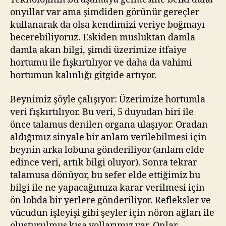
onyıllar var ama şimdiden görünür gereçler
kullanarak da olsa kendimizi veriye boğmayı
becerebiliyoruz. Eskiden musluktan damla
damla akan bilgi, şimdi üzerimize itfaiye
hortumu ile fışkırtılıyor ve daha da vahimi
hortumun kalınlığı gitgide artıyor.
Beynimiz şöyle çalışıyor: Üzerimize hortumla
veri fışkırtılıyor. Bu veri, 5 duyudan biri ile
önce talamus denilen organa ulaşıyor. Oradan
aldığımız sinyale bir anlam verilebilmesi için
beynin arka lobuna gönderiliyor (anlam elde
edince veri, artık bilgi oluyor). Sonra tekrar
talamusa dönüyor, bu sefer elde ettiğimiz bu
bilgi ile ne yapacağımıza karar verilmesi için
ön lobda bir yerlere gönderiliyor. Refleksler ve
vücudun işleyişi gibi şeyler için nöron ağları ile
oluşturulmuş kısa yollarımız var. Onlar