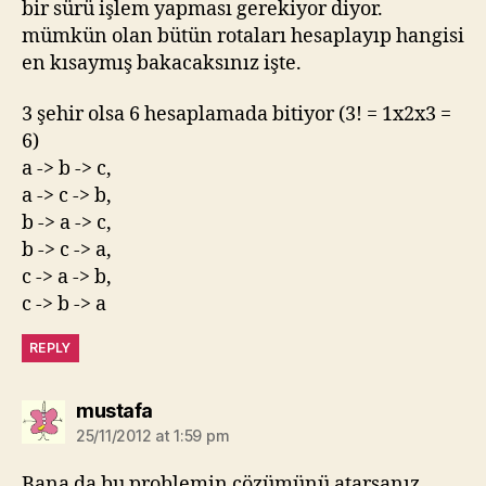
bir sürü işlem yapması gerekiyor diyor.
mümkün olan bütün rotaları hesaplayıp hangisi
en kısaymış bakacaksınız işte.
3 şehir olsa 6 hesaplamada bitiyor (3! = 1x2x3 =
6)
a -> b -> c,
a -> c -> b,
b -> a -> c,
b -> c -> a,
c -> a -> b,
c -> b -> a
REPLY
says:
mustafa
25/11/2012 at 1:59 pm
Bana da bu problemin çözümünü atarsanız