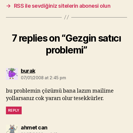
→
RSS ile sevdiğiniz sitelerin abonesi olun
7 replies on “Gezgin satıcı
problemi”
says:
burak
07/01/2008 at 2:45 pm
bu problemin çözümü bana lazım mailime
yollarsanız cok yararı olur tesekkürler.
REPLY
says:
ahmet can