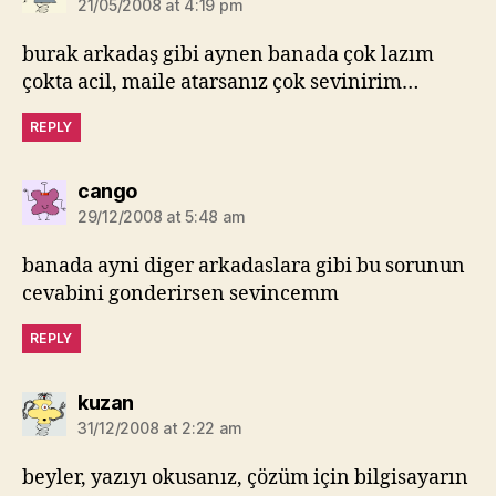
21/05/2008 at 4:19 pm
burak arkadaş gibi aynen banada çok lazım
çokta acil, maile atarsanız çok sevinirim…
REPLY
says:
cango
29/12/2008 at 5:48 am
banada ayni diger arkadaslara gibi bu sorunun
cevabini gonderirsen sevincemm
REPLY
says:
kuzan
31/12/2008 at 2:22 am
beyler, yazıyı okusanız, çözüm için bilgisayarın