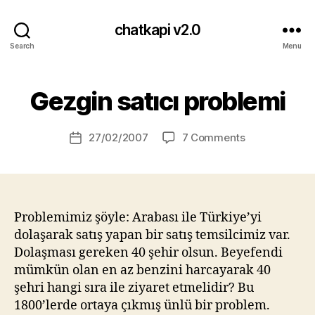
chatkapi v2.0
Search
Menu
B
Gezgin satıcı problemi
Categories
B
y
L
H
O
G
a
Post
on
27/02/2007
7 Comments
Post
s
V
author
Gezgin
date
A
a
satıcı
T
n
A
problemi
N
Problemimiz şöyle: Arabası ile Türkiye’yi
dolaşarak satış yapan bir satış temsilcimiz var.
Dolaşması gereken 40 şehir olsun. Beyefendi
mümkün olan en az benzini harcayarak 40
şehri hangi sıra ile ziyaret etmelidir? Bu
1800’lerde ortaya çıkmış ünlü bir problem.